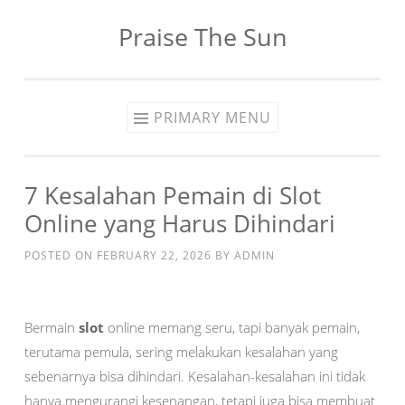
Praise The Sun
Skip
to
content
PRIMARY MENU
7 Kesalahan Pemain di Slot
Online yang Harus Dihindari
POSTED ON
FEBRUARY 22, 2026
BY
ADMIN
Bermain
slot
online memang seru, tapi banyak pemain,
terutama pemula, sering melakukan kesalahan yang
sebenarnya bisa dihindari. Kesalahan-kesalahan ini tidak
hanya mengurangi kesenangan, tetapi juga bisa membuat