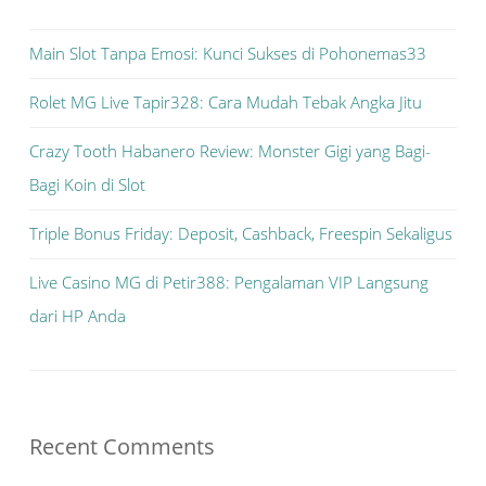
Main Slot Tanpa Emosi: Kunci Sukses di Pohonemas33
Rolet MG Live Tapir328: Cara Mudah Tebak Angka Jitu
Crazy Tooth Habanero Review: Monster Gigi yang Bagi-
Bagi Koin di Slot
Triple Bonus Friday: Deposit, Cashback, Freespin Sekaligus
Live Casino MG di Petir388: Pengalaman VIP Langsung
dari HP Anda
Recent Comments