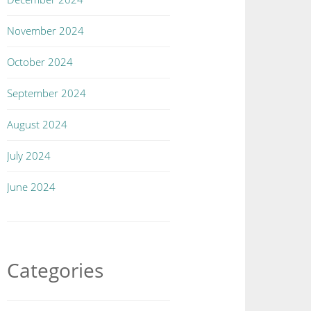
November 2024
October 2024
September 2024
August 2024
July 2024
June 2024
Categories