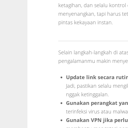
ketagihan, dan selalu kontro
menyenangkan, tapi harus tet
pintas kekayaan instan.
Selain langkah-langkah di at
pengalamanmu makin menyen
Update link secara rutin
Jadi, pastikan selalu meng
nggak ketinggalan.
Gunakan perangkat yan
terinfeksi virus atau malw
Gunakan VPN jika perlu