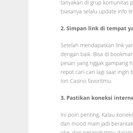
tanyakan di grup komunitas p
biasanya selalu update info l
2. Simpan link di tempat 
Setelah mendapatkan link ya
dengan baik. Bisa di bookmark 
pesan yang nggak gampang hi
repot cari-cari lagi saat ingi
Ion Casino favoritmu.
3. Pastikan koneksi interne
Ini poin penting. Kalau koneks
dan mood main jadi berantaka
oke, dan perangkatmu dalam ko