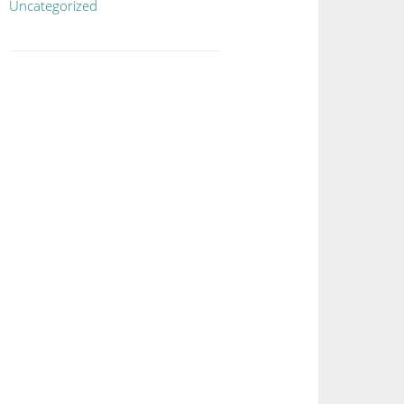
Uncategorized