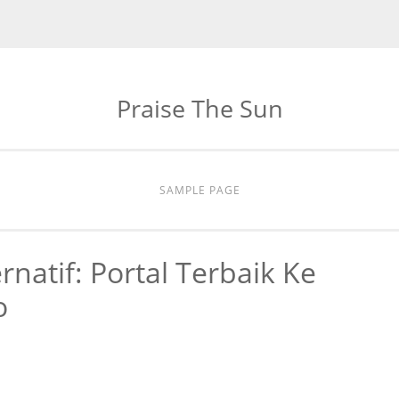
Praise The Sun
SAMPLE PAGE
rnatif: Portal Terbaik Ke
o