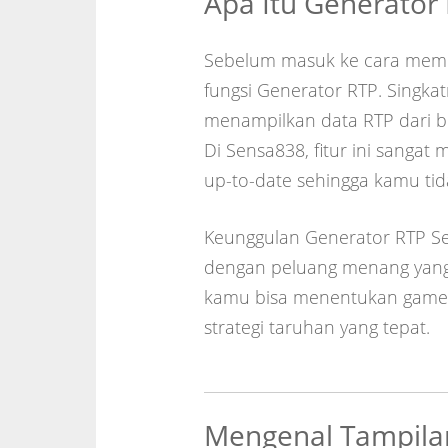
Apa Itu Generator
Sebelum masuk ke cara memb
fungsi Generator RTP. Singka
menampilkan data RTP dari be
Di Sensa838, fitur ini sanga
up-to-date sehingga kamu tida
Keunggulan Generator RTP S
dengan peluang menang yang 
kamu bisa menentukan game 
strategi taruhan yang tepat.
Mengenal Tampilan