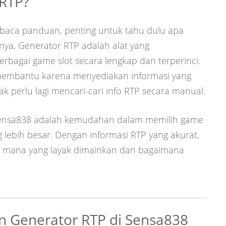
 RTP?
aca panduan, penting untuk tahu dulu apa
tnya, Generator RTP adalah alat yang
rbagai game slot secara lengkap dan terperinci.
t membantu karena menyediakan informasi yang
k perlu lagi mencari-cari info RTP secara manual.
ensa838 adalah kemudahan dalam memilih game
lebih besar. Dengan informasi RTP yang akurat,
mana yang layak dimainkan dan bagaimana
 Generator RTP di Sensa838