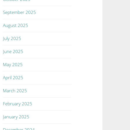
September 2025
August 2025
July 2025
June 2025
May 2025
April 2025
March 2025
February 2025
January 2025
December 2024