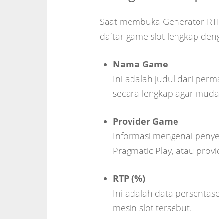
Saat membuka Generator RT
daftar game slot lengkap den
Nama Game
Ini adalah judul dari perm
secara lengkap agar mudah
Provider Game
Informasi mengenai penye
Pragmatic Play, atau provid
RTP (%)
Ini adalah data persentase
mesin slot tersebut.