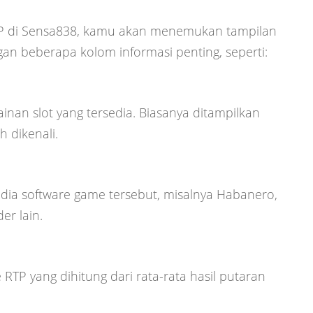
P di Sensa838, kamu akan menemukan tampilan
gan beberapa kolom informasi penting, seperti:
ainan slot yang tersedia. Biasanya ditampilkan
 dikenali.
dia software game tersebut, misalnya Habanero,
er lain.
 RTP yang dihitung dari rata-rata hasil putaran