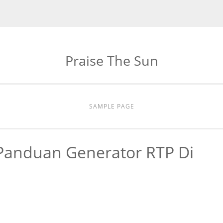
Praise The Sun
SAMPLE PAGE
anduan Generator RTP Di