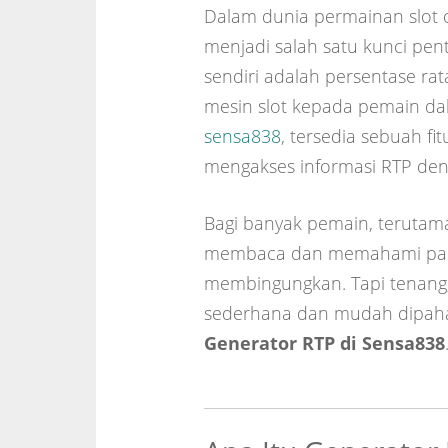
Dalam dunia permainan slot o
menjadi salah satu kunci pe
sendiri adalah persentase ra
mesin slot kepada pemain dal
sensa838
, tersedia sebuah 
mengakses informasi RTP den
Bagi banyak pemain, terutama
membaca dan memahami pand
membingungkan. Tapi tenang,
sederhana dan mudah dipah
Generator RTP di Sensa838