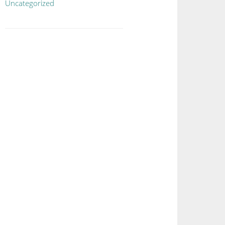
Uncategorized