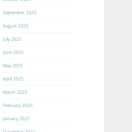
September 2025
August 2025
July 2025
June 2025
May 2025
April 2025
March 2025
February 2025
January 2025
December 2024