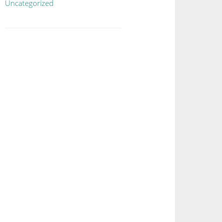
Uncategorized