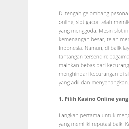
Di tengah gelombang pesona d
online, slot gacor telah mem
yang menggoda. Mesin slot i
kemenangan besar, telah menj
Indonesia. Namun, di balik l
tantangan tersendiri: baga
mainkan bebas dari kecuranga
menghindari kecurangan di 
yang adil dan menyenangkan.
1. Pilih Kasino Online yan
Langkah pertama untuk mengh
yang memiliki reputasi baik. K