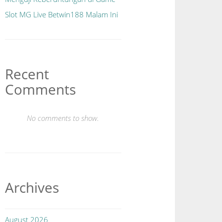
Slot MG Live Betwin188 Malam Ini
Recent
Comments
No comments to show.
Archives
August 2026