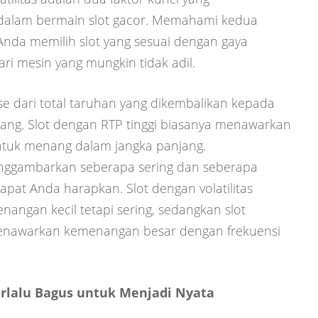
alam bermain slot gacor. Memahami kedua
nda memilih slot yang sesuai dengan gaya
i mesin yang mungkin tidak adil.
e dari total taruhan yang dikembalikan kepada
ang. Slot dengan RTP tinggi biasanya menawarkan
untuk menang dalam jangka panjang.
enggambarkan seberapa sering dan seberapa
at Anda harapkan. Slot dengan volatilitas
ngan kecil tetapi sering, sedangkan slot
i menawarkan kemenangan besar dengan frekuensi
erlalu Bagus untuk Menjadi Nyata