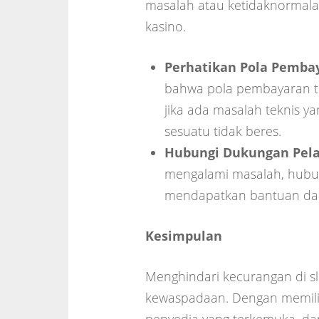
masalah atau ketidaknormala
kasino.
Perhatikan Pola Pemba
bahwa pola pembayaran t
jika ada masalah teknis ya
sesuatu tidak beres.
Hubungi Dukungan Pela
mengalami masalah, hubu
mendapatkan bantuan dan k
Kesimpulan
Menghindari kecurangan di 
kewaspadaan. Dengan memilih 