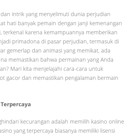
an intrik yang menyelimuti dunia perjudian
ikat hati banyak pemain dengan janji kemenangan
ni, terkenal karena kemampuannya memberikan
adi primadona di pasar perjudian, termasuk di
ayar gemerlap dan animasi yang memikat, ada
imana memastikan bahwa permainan yang Anda
n? Mari kita menjelajahi cara-cara untuk
slot gacor dan memastikan pengalaman bermain
g Terpercaya
indari kecurangan adalah memilih kasino online
asino yang terpercaya biasanya memiliki lisensi