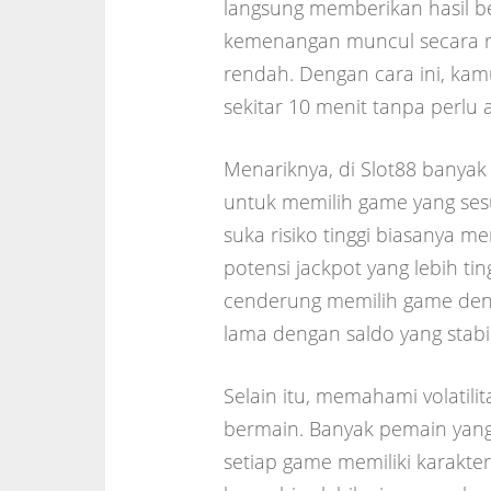
langsung memberikan hasil bes
kemenangan muncul secara rut
rendah. Dengan cara ini, kam
sekitar 10 menit tanpa perlu a
Menariknya, di Slot88 banya
untuk memilih game yang ses
suka risiko tinggi biasanya m
potensi jackpot yang lebih tin
cenderung memilih game denga
lama dengan saldo yang stabil
Selain itu, memahami volatil
bermain. Banyak pemain yan
setiap game memiliki karakter