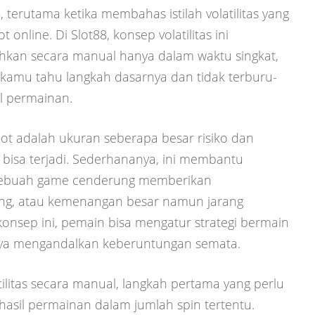
8
, terutama ketika membahas istilah volatilitas yang
 online. Di Slot88, konsep volatilitas ini
hkan secara manual hanya dalam waktu singkat,
n kamu tahu langkah dasarnya dan tidak terburu-
l permainan.
lot adalah ukuran seberapa besar risiko dan
bisa terjadi. Sederhananya, ini membantu
ebuah game cenderung memberikan
ing, atau kemenangan besar namun jarang
sep ini, pemain bisa mengatur strategi bermain
nya mengandalkan keberuntungan semata.
ilitas secara manual, langkah pertama yang perlu
asil permainan dalam jumlah spin tertentu.