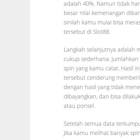
adalah 40%. Namun tidak hany
besar nilai kemenangan diban
sinilah kamu mulai bisa mer
tersebut di Slot88.
Langkah selanjutnya adalah m
cukup sederhana: jumlahkan 
spin yang kamu catat. Hasil
tersebut cenderung memberikan
dengan hasil yang tidak mene
dibayangkan, dan bisa dilaku
atau ponsel.
Setelah semua data terkumpul
Jika kamu melihat banyak s