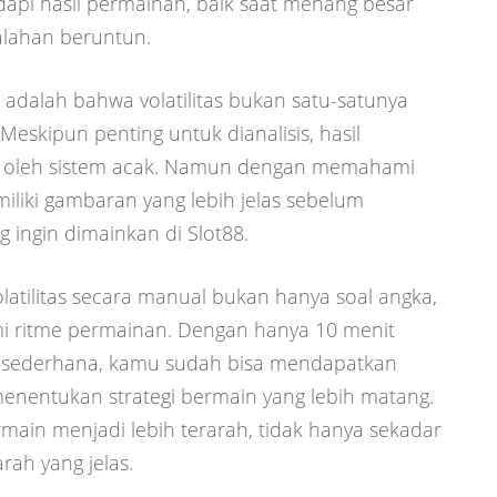
api hasil permainan, baik saat menang besar
lahan beruntun.
n adalah bahwa volatilitas bukan satu-satunya
eskipun penting untuk dianalisis, hasil
i oleh sistem acak. Namun dengan memahami
iliki gambaran yang lebih jelas sebelum
ngin dimainkan di Slot88.
latilitas secara manual bukan hanya soal angka,
i ritme permainan. Dengan hanya 10 menit
 sederhana, kamu sudah bisa mendapatkan
nentukan strategi bermain yang lebih matang.
ain menjadi lebih terarah, tidak hanya sekadar
ah yang jelas.