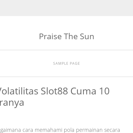
Praise The Sun
SAMPLE PAGE
olatilitas Slot88 Cuma 10
aranya
agaimana cara memahami pola permainan secara