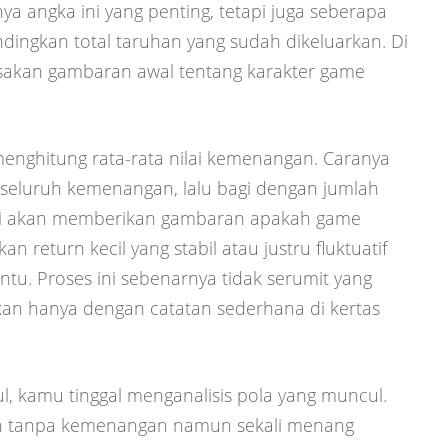
a angka ini yang penting, tetapi juga seberapa
dingkan total taruhan yang sudah dikeluarkan. Di
asakan gambaran awal tentang karakter game
enghitung rata-rata nilai kemenangan. Caranya
seluruh kemenangan, lalu bagi dengan jumlah
 ini akan memberikan gambaran apakah game
 return kecil yang stabil atau justru fluktuatif
ntu. Proses ini sebenarnya tidak serumit yang
kan hanya dengan catatan sederhana di kertas
, kamu tinggal menganalisis pola yang muncul.
pin tanpa kemenangan namun sekali menang