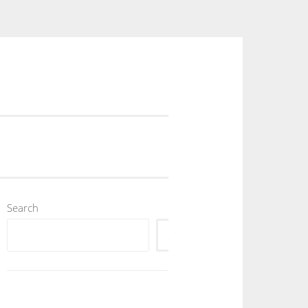
Search
SEARCH