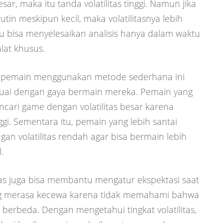
ar, maka itu tanda volatilitas tinggi. Namun jika
in meskipun kecil, maka volatilitasnya lebih
u bisa menyelesaikan analisis hanya dalam waktu
lat khusus.
k pemain menggunakan metode sederhana ini
uai dengan gaya bermain mereka. Pemain yang
encari game dengan volatilitas besar karena
ggi. Sementara itu, pemain yang lebih santai
n volatilitas rendah agar bisa bermain lebih
.
itas juga bisa membantu mengatur ekspektasi saat
g merasa kecewa karena tidak memahami bahwa
 berbeda. Dengan mengetahui tingkat volatilitas,