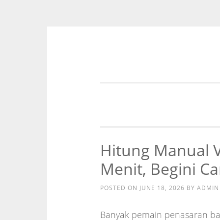
Skip
to
content
Hitung Manual V
Menit, Begini C
POSTED ON
JUNE 18, 2026
BY
ADMIN
Banyak pemain penasaran b