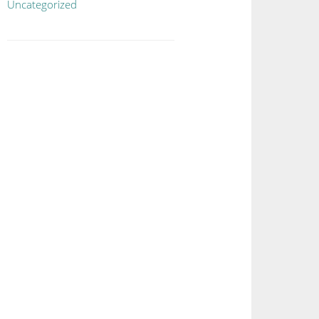
Uncategorized