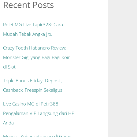
Recent Posts
Rolet MG Live Tapir328: Cara
Mudah Tebak Angka Jitu
Crazy Tooth Habanero Review:
Monster Gigi yang Bagi-Bagi Koin
di Slot
Triple Bonus Friday: Deposit,
Cashback, Freespin Sekaligus
Live Casino MG di Petir388:
Pengalaman VIP Langsung dari HP
Anda
Menguji Keberuntungan di Game