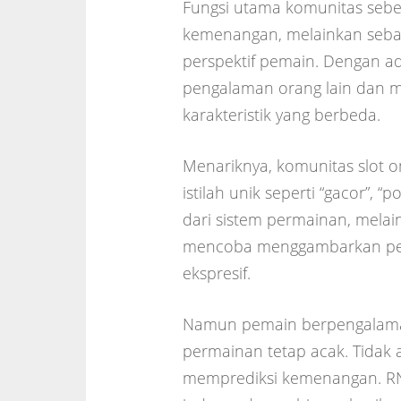
Fungsi utama komunitas seb
kemenangan, melainkan seba
perspektif pemain. Dengan ad
pengalaman orang lain dan 
karakteristik yang berbeda.
Menariknya, komunitas slot on
istilah unik seperti “gacor”, “po
dari sistem permainan, melai
mencoba menggambarkan pen
ekspresif.
Namun pemain berpengalama
permainan tetap acak. Tidak 
memprediksi kemenangan. RN