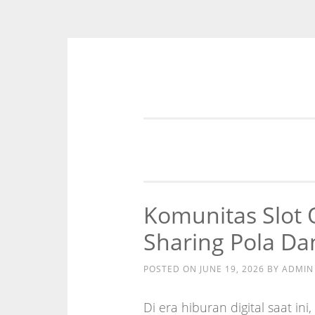
Skip
to
content
Komunitas Slot
Sharing Pola Da
POSTED ON
JUNE 19, 2026
BY
ADMIN
Di era hiburan digital saat i