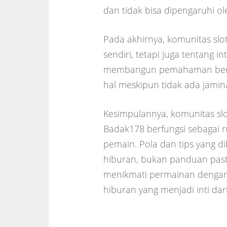
dan tidak bisa dipengaruhi ole
Pada akhirnya, komunitas slo
sendiri, tetapi juga tentang i
membangun pemahaman bersam
hal meskipun tidak ada jaminan
Kesimpulannya, komunitas slot
Badak178 berfungsi sebagai r
pemain. Pola dan tips yang di
hiburan, bukan panduan past
menikmati permainan dengan le
hiburan yang menjadi inti dar