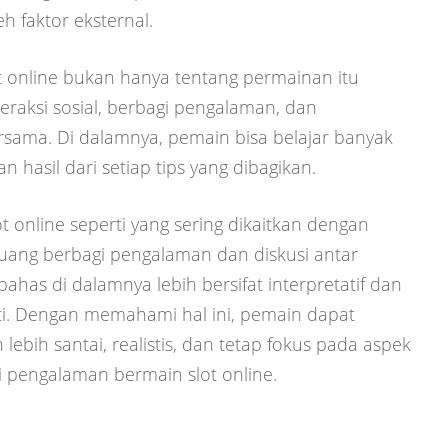
h faktor eksternal.
t online bukan hanya tentang permainan itu
nteraksi sosial, berbagi pengalaman, dan
a. Di dalamnya, pemain bisa belajar banyak
 hasil dari setiap tips yang dibagikan.
 online seperti yang sering dikaitkan dengan
uang berbagi pengalaman dan diskusi antar
bahas di dalamnya lebih bersifat interpretatif dan
i. Dengan memahami hal ini, pemain dapat
bih santai, realistis, dan tetap fokus pada aspek
i pengalaman bermain slot online.