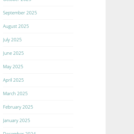
September 2025
August 2025
July 2025
June 2025
May 2025
April 2025
March 2025
February 2025
January 2025
December 2024