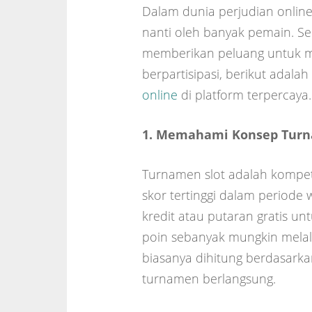
Dalam dunia perjudian online,
nanti oleh banyak pemain. Se
memberikan peluang untuk me
berpartisipasi, berikut adal
online
di platform terpercaya.
1. Memahami Konsep Turn
Turnamen slot adalah kompet
skor tertinggi dalam periode 
kredit atau putaran gratis 
poin sebanyak mungkin melal
biasanya dihitung berdasarka
turnamen berlangsung.