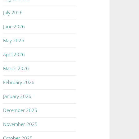
July 2026
June 2026
May 2026
April 2026
March 2026
February 2026
January 2026
December 2025
November 2025
October 2025