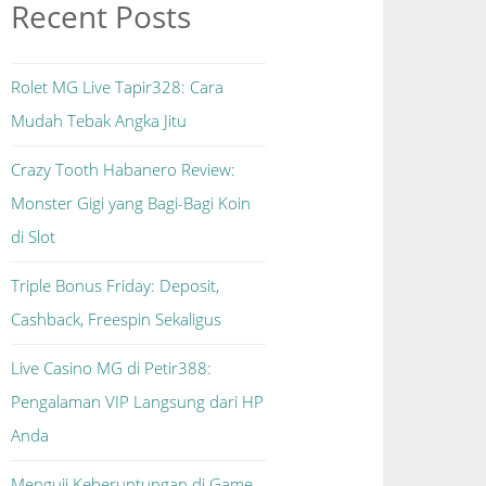
Recent Posts
Rolet MG Live Tapir328: Cara
Mudah Tebak Angka Jitu
Crazy Tooth Habanero Review:
Monster Gigi yang Bagi-Bagi Koin
di Slot
Triple Bonus Friday: Deposit,
Cashback, Freespin Sekaligus
Live Casino MG di Petir388:
Pengalaman VIP Langsung dari HP
Anda
Menguji Keberuntungan di Game