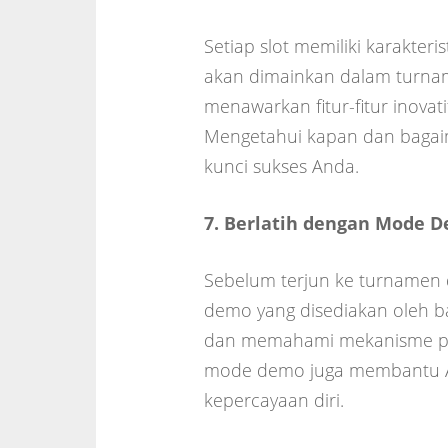
Setiap slot memiliki karakterist
akan dimainkan dalam turname
menawarkan fitur-fitur inova
Mengetahui kapan dan bagaim
kunci sukses Anda.
7. Berlatih dengan Mode 
Sebelum terjun ke turnamen
demo yang disediakan oleh b
dan memahami mekanisme perm
mode demo juga membantu A
kepercayaan diri.