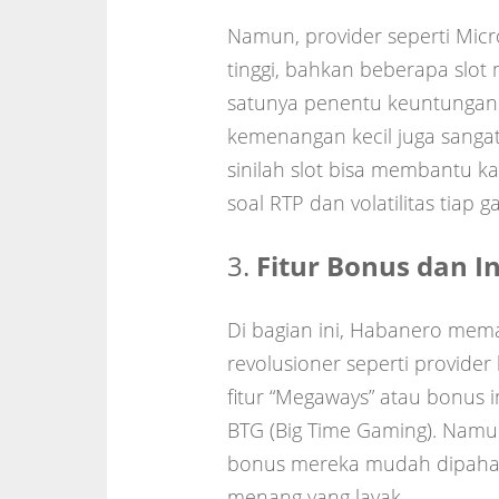
Namun, provider seperti Micr
tinggi, bahkan beberapa slot
satunya penentu keuntungan. V
kemenangan kecil juga sanga
sinilah slot bisa membantu k
soal RTP dan volatilitas tiap g
3.
Fitur Bonus dan I
Di bagian ini, Habanero mema
revolusioner seperti provide
fitur “Megaways” atau bonus i
BTG (Big Time Gaming). Namun
bonus mereka mudah dipahami
menang yang layak.