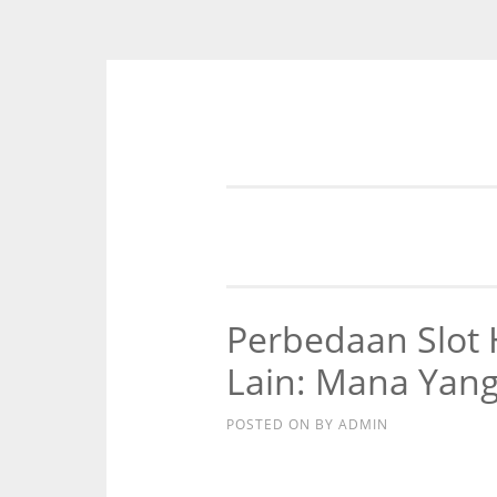
Skip
to
content
Perbedaan Slot
Lain: Mana Yang
POSTED ON
BY
ADMIN