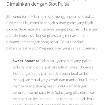
Dimainkan dengan Slot Pulsa
Jika kamu tertarik bermain slot menggunakan slot pulsa,
Pragmatic Play memiliki banyak pilihan game yang layak
dicoba. Beberapa di antaranya sangat populer di kalangan
pemain Indonesia, berkat grafis yang menawan dan
peluang kemenangan yang besar. Berikut adalah
beberapa game slot Pragmatic Play yang sangat digemari:
Sweet Bonanza
Salah satu game slot yang paling
terkenal dan dicintai pemain adalah Sweet Bonanza.
Slot dengan tema permen dan buah-buahan ini
menyajikan visual yang cerah dan manis. Fitur Tumble
memberikan peluang besar untuk kemenangan
beruntun, sementara Free Spins yang bisa diaktifkan
memberikan kesempatan untuk meraih hadiah lebih