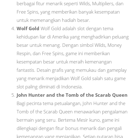
berbagai fitur menarik seperti Wilds, Multipliers, dan
Free Spins, yang memberikan banyak kesempatan
untuk memenangkan hadiah besar.
Wolf Gold
Wolf Gold adalah slot dengan tema
kehidupan liar di Amerika yang menghadirkan peluang
besar untuk menang. Dengan simbol Wilds, Money
Respin, dan Free Spins, game ini memberikan
kesempatan besar untuk meraih kemenangan
fantastis. Desain grafis yang memukau dan gameplay
yang menarik menjadikan Wolf Gold salah satu game
slot paling diminati di Indonesia.
John Hunter and the Tomb of the Scarab Queen
Bagi pecinta tema petualangan, John Hunter and the
Tomb of the Scarab Queen menawarkan pengalaman
bermain yang seru. Bertema Mesir kuno, game ini
dilengkapi dengan fitur bonus menarik dan pengali
kemenangan yang menjanjikan. Setiap putaran bisa