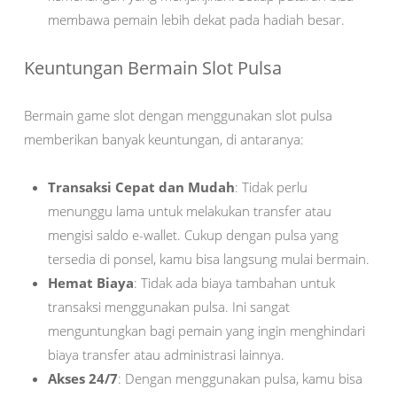
membawa pemain lebih dekat pada hadiah besar.
Keuntungan Bermain Slot Pulsa
Bermain game slot dengan menggunakan slot pulsa
memberikan banyak keuntungan, di antaranya:
Transaksi Cepat dan Mudah
: Tidak perlu
menunggu lama untuk melakukan transfer atau
mengisi saldo e-wallet. Cukup dengan pulsa yang
tersedia di ponsel, kamu bisa langsung mulai bermain.
Hemat Biaya
: Tidak ada biaya tambahan untuk
transaksi menggunakan pulsa. Ini sangat
menguntungkan bagi pemain yang ingin menghindari
biaya transfer atau administrasi lainnya.
Akses 24/7
: Dengan menggunakan pulsa, kamu bisa