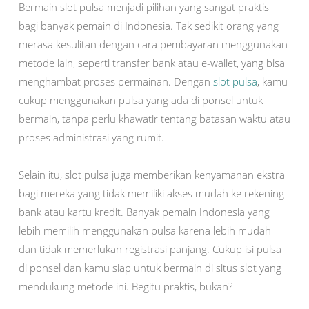
Bermain slot pulsa menjadi pilihan yang sangat praktis
bagi banyak pemain di Indonesia. Tak sedikit orang yang
merasa kesulitan dengan cara pembayaran menggunakan
metode lain, seperti transfer bank atau e-wallet, yang bisa
menghambat proses permainan. Dengan
slot pulsa
, kamu
cukup menggunakan pulsa yang ada di ponsel untuk
bermain, tanpa perlu khawatir tentang batasan waktu atau
proses administrasi yang rumit.
Selain itu, slot pulsa juga memberikan kenyamanan ekstra
bagi mereka yang tidak memiliki akses mudah ke rekening
bank atau kartu kredit. Banyak pemain Indonesia yang
lebih memilih menggunakan pulsa karena lebih mudah
dan tidak memerlukan registrasi panjang. Cukup isi pulsa
di ponsel dan kamu siap untuk bermain di situs slot yang
mendukung metode ini. Begitu praktis, bukan?