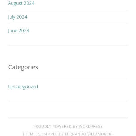
August 2024
July 2024
June 2024
Categories
Uncategorized
PROUDLY POWERED BY WORDPRESS
THEME: SOSIMPLE BY
FERNANDO VILLAMOR JR.
.