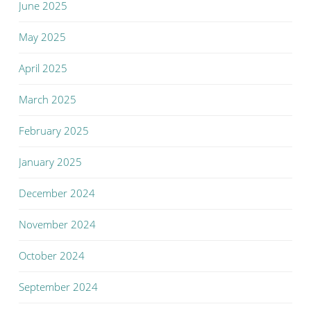
June 2025
May 2025
April 2025
March 2025
February 2025
January 2025
December 2024
November 2024
October 2024
September 2024