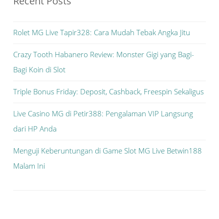
Recent Posts
Rolet MG Live Tapir328: Cara Mudah Tebak Angka Jitu
Crazy Tooth Habanero Review: Monster Gigi yang Bagi-
Bagi Koin di Slot
Triple Bonus Friday: Deposit, Cashback, Freespin Sekaligus
Live Casino MG di Petir388: Pengalaman VIP Langsung
dari HP Anda
Menguji Keberuntungan di Game Slot MG Live Betwin188
Malam Ini