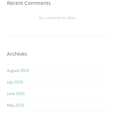
Recent Comments
No comments to show.
Archives
August 2026
July 2026
June 2026
May 2026