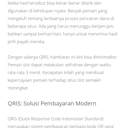
ketika hasil tersebut bisa benar-benar ditarik dan
digunakan di kehidupan nyata. Banyak pemain yang
mengeluh tentang lambatnya proses pencairan dana di
beberapa situs. Ada yang harus menunggu berjam-jam,
bahkan sampai berhari-hari, hanya untuk menerima hasil
jerih payah mereka.
Dengan adanya QRIS, hambatan ini kini bisa diminimalisir.
Pemain slot dapat melakukan withdraw dengan waktu
rata-rata 3 menit. Kecepatan inilah yang membuat
kepercayaan pemain terhadap situs slot semakin
meningkat.
QRIS: Solusi Pembayaran Modern
QRIS (Quick Response Code Indonesian Standard)
merupakan sistem pembayaran berbasis kode QR yang