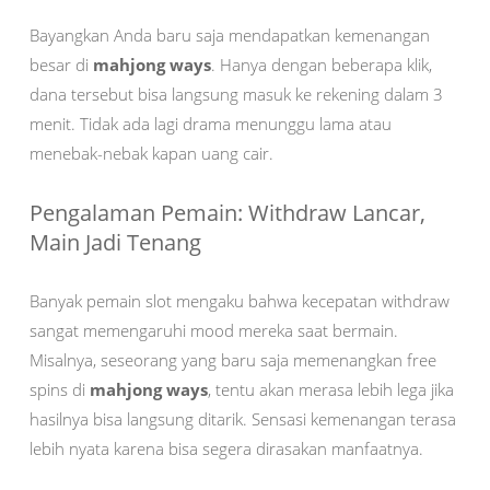
Bayangkan Anda baru saja mendapatkan kemenangan
besar di
mahjong ways
. Hanya dengan beberapa klik,
dana tersebut bisa langsung masuk ke rekening dalam 3
menit. Tidak ada lagi drama menunggu lama atau
menebak-nebak kapan uang cair.
Pengalaman Pemain: Withdraw Lancar,
Main Jadi Tenang
Banyak pemain slot mengaku bahwa kecepatan withdraw
sangat memengaruhi mood mereka saat bermain.
Misalnya, seseorang yang baru saja memenangkan free
spins di
mahjong ways
, tentu akan merasa lebih lega jika
hasilnya bisa langsung ditarik. Sensasi kemenangan terasa
lebih nyata karena bisa segera dirasakan manfaatnya.