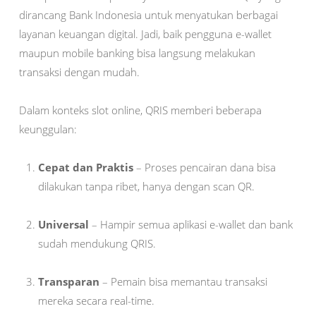
dirancang Bank Indonesia untuk menyatukan berbagai
layanan keuangan digital. Jadi, baik pengguna e-wallet
maupun mobile banking bisa langsung melakukan
transaksi dengan mudah.
Dalam konteks slot online, QRIS memberi beberapa
keunggulan:
Cepat dan Praktis
– Proses pencairan dana bisa
dilakukan tanpa ribet, hanya dengan scan QR.
Universal
– Hampir semua aplikasi e-wallet dan bank
sudah mendukung QRIS.
Transparan
– Pemain bisa memantau transaksi
mereka secara real-time.