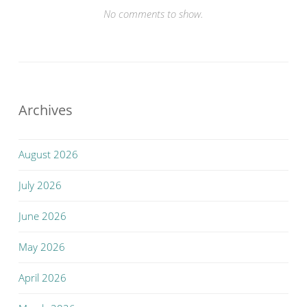
No comments to show.
Archives
August 2026
July 2026
June 2026
May 2026
April 2026