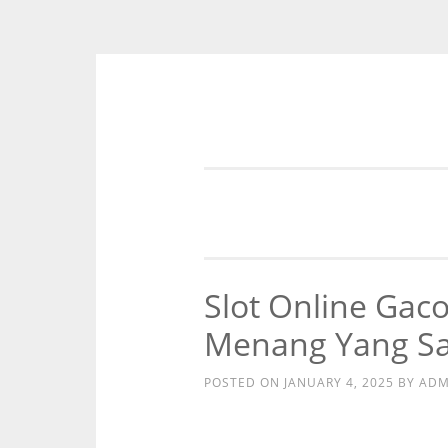
Skip
to
content
Slot Online Gac
Menang Yang Sa
POSTED ON
JANUARY 4, 2025
BY
ADM