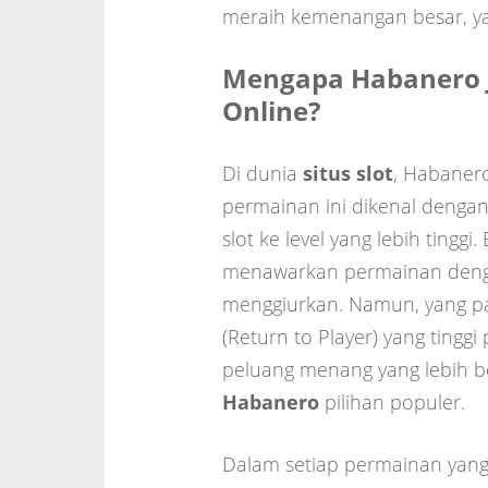
meraih kemenangan besar, ya
Mengapa Habanero Ja
Online?
Di dunia
situs slot
, Habanero
permainan ini dikenal denga
slot ke level yang lebih tingg
menawarkan permainan dengan
menggiurkan. Namun, yang pal
(Return to Player) yang tingg
peluang menang yang lebih be
Habanero
pilihan populer.
Dalam setiap permainan yang