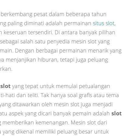
ia berkembang pesat dalam beberapa tahun
yang paling diminati adalah permainan
situs slot
,
keseruan tersendiri. Di antara banyak pilihan
ebagai salah satu penyedia mesin slot yang
emain. Dengan berbagai permainan menarik yang
ya menjanjikan hiburan, tetapi juga peluang
rkan.
 slot
yang tepat untuk memulai petualangan
-hati dan teliti. Tak hanya soal grafis atau tema
ang ditawarkan oleh mesin slot juga menjadi
atu aspek yang dicari banyak pemain adalah
slot
g memberikan kemenangan. Mesin slot dari
 yang dikenal memiliki peluang besar untuk