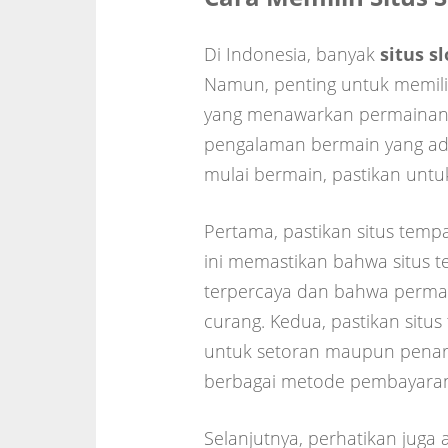
Di Indonesia, banyak
situs sl
Namun, penting untuk memilih
yang menawarkan permainan 
pengalaman bermain yang adi
mulai bermain, pastikan untu
Pertama, pastikan situs tempa
ini memastikan bahwa situs t
terpercaya dan bahwa permain
curang. Kedua, pastikan situ
untuk setoran maupun penari
berbagai metode pembayaran
Selanjutnya, perhatikan juga 