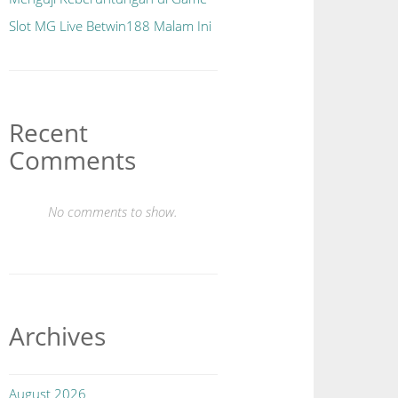
Slot MG Live Betwin188 Malam Ini
Recent
Comments
No comments to show.
Archives
August 2026