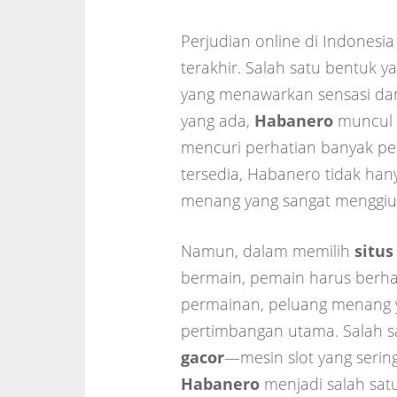
Perjudian online di Indones
terakhir. Salah satu bentuk 
yang menawarkan sensasi dan 
yang ada,
Habanero
muncul s
mencuri perhatian banyak p
tersedia, Habanero tidak han
menang yang sangat menggiu
Namun, dalam memilih
situs
bermain, pemain harus berhati
permainan, peluang menang y
pertimbangan utama. Salah s
gacor
—mesin slot yang serin
Habanero
menjadi salah satu