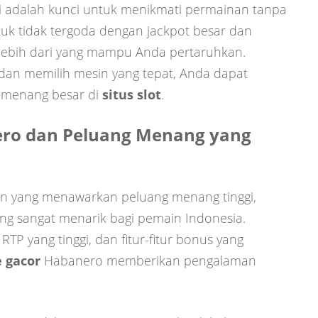
si adalah kunci untuk menikmati permainan tanpa
uk tidak tergoda dengan jackpot besar dan
 lebih dari yang mampu Anda pertaruhkan.
an memilih mesin yang tepat, Anda dapat
 menang besar di
situs slot
.
ero dan Peluang Menang yang
in yang menawarkan peluang menang tinggi,
ng sangat menarik bagi pemain Indonesia.
TP yang tinggi, dan fitur-fitur bonus yang
e gacor
Habanero memberikan pengalaman