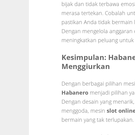
bijak dan tidak terbawa emo
merasa tertekan. Cobalah unt
pastikan Anda tidak bermain
Dengan mengelola anggaran d
meningkatkan peluang untuk
Kesimpulan: Haban
Menggiurkan
Dengan berbagai pilihan mes
Habanero
menjadi pilihan ya
Dengan desain yang menarik, R
menggoda, mesin
slot onlin
bermain yang tak terlupakan.