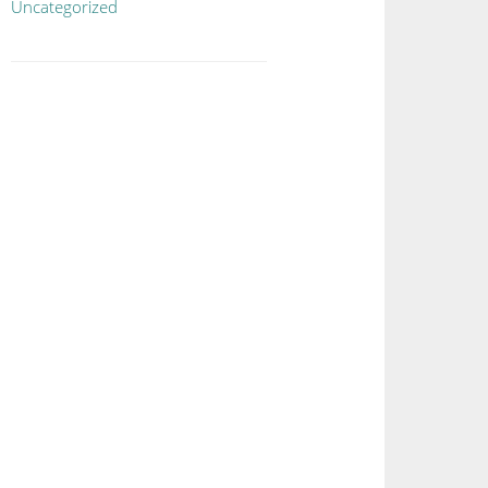
Uncategorized