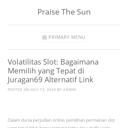
Praise The Sun
Skip
to
content
PRIMARY MENU
Volatilitas Slot: Bagaimana
Memilih yang Tepat di
Juragan69 Alternatif Link
POSTED ON
JULY 13, 2024
BY
ADMIN
Dalam dunia perjudian online, pemilihan permainan slot
yang tepat tidak hanya tentang tema atau grafis yang