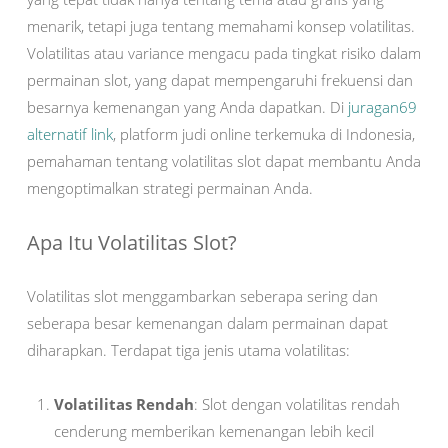
menarik, tetapi juga tentang memahami konsep volatilitas.
Volatilitas atau variance mengacu pada tingkat risiko dalam
permainan slot, yang dapat mempengaruhi frekuensi dan
besarnya kemenangan yang Anda dapatkan. Di
juragan69
alternatif link
, platform judi online terkemuka di Indonesia,
pemahaman tentang volatilitas slot dapat membantu Anda
mengoptimalkan strategi permainan Anda.
Apa Itu Volatilitas Slot?
Volatilitas slot menggambarkan seberapa sering dan
seberapa besar kemenangan dalam permainan dapat
diharapkan. Terdapat tiga jenis utama volatilitas:
Volatilitas Rendah
: Slot dengan volatilitas rendah
cenderung memberikan kemenangan lebih kecil