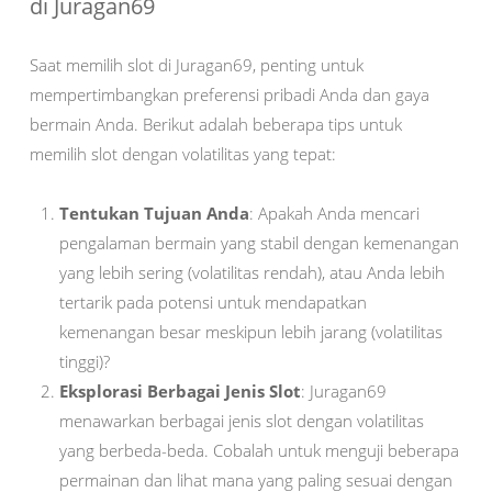
di Juragan69
Saat memilih slot di Juragan69, penting untuk
mempertimbangkan preferensi pribadi Anda dan gaya
bermain Anda. Berikut adalah beberapa tips untuk
memilih slot dengan volatilitas yang tepat:
Tentukan Tujuan Anda
: Apakah Anda mencari
pengalaman bermain yang stabil dengan kemenangan
yang lebih sering (volatilitas rendah), atau Anda lebih
tertarik pada potensi untuk mendapatkan
kemenangan besar meskipun lebih jarang (volatilitas
tinggi)?
Eksplorasi Berbagai Jenis Slot
: Juragan69
menawarkan berbagai jenis slot dengan volatilitas
yang berbeda-beda. Cobalah untuk menguji beberapa
permainan dan lihat mana yang paling sesuai dengan