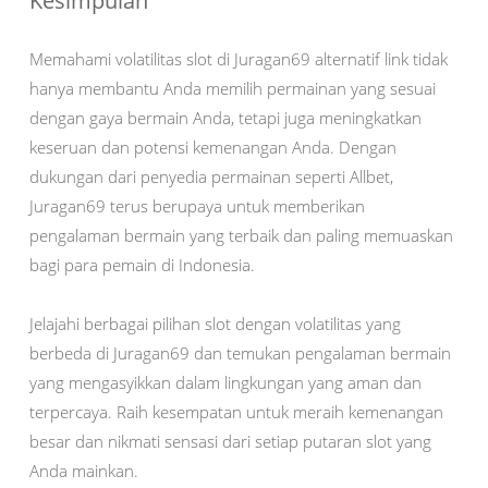
Kesimpulan
Memahami volatilitas slot di Juragan69 alternatif link tidak
hanya membantu Anda memilih permainan yang sesuai
dengan gaya bermain Anda, tetapi juga meningkatkan
keseruan dan potensi kemenangan Anda. Dengan
dukungan dari penyedia permainan seperti Allbet,
Juragan69 terus berupaya untuk memberikan
pengalaman bermain yang terbaik dan paling memuaskan
bagi para pemain di Indonesia.
Jelajahi berbagai pilihan slot dengan volatilitas yang
berbeda di Juragan69 dan temukan pengalaman bermain
yang mengasyikkan dalam lingkungan yang aman dan
terpercaya. Raih kesempatan untuk meraih kemenangan
besar dan nikmati sensasi dari setiap putaran slot yang
Anda mainkan.