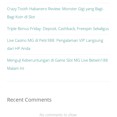
Crazy Tooth Habanero Review: Monster Gigi yang Bagi-
Bagi Koin di Slot
Triple Bonus Friday: Deposit, Cashback, Freespin Sekaligus
Live Casino MG di Petir388: Pengalaman VIP Langsung
dari HP Anda
Menguji Keberuntungan di Game Slot MG Live Betwin188
Malam Ini
Recent Comments
No comments to show.