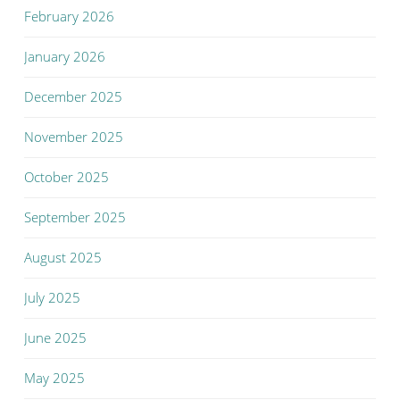
February 2026
January 2026
December 2025
November 2025
October 2025
September 2025
August 2025
July 2025
June 2025
May 2025